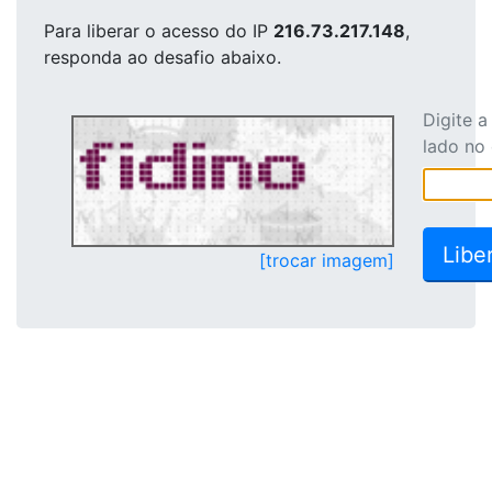
Para liberar o acesso
do IP
216.73.217.148
,
responda ao desafio abaixo.
Digite 
lado no
[trocar imagem]