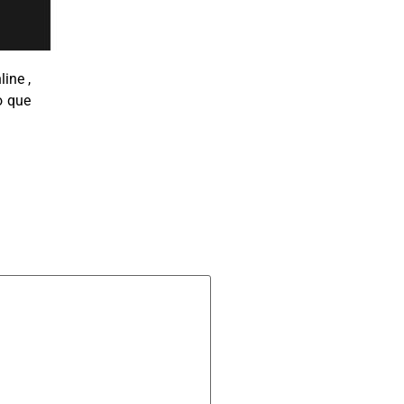
ine ,
o que