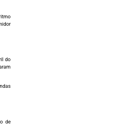
ritmo
midor
il do
taram
endas
ro de