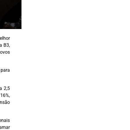
elhor
a B3,
novos
 para
a 2,5
 16%,
ansão
onais
tamar