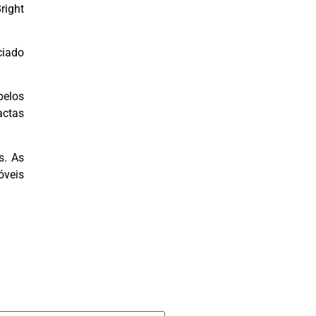
right
ciado
pelos
actas
s. As
veis