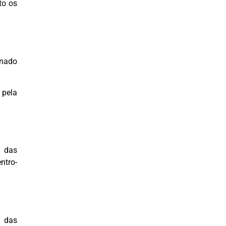
to os
onado
 pela
% das
ntro-
s das